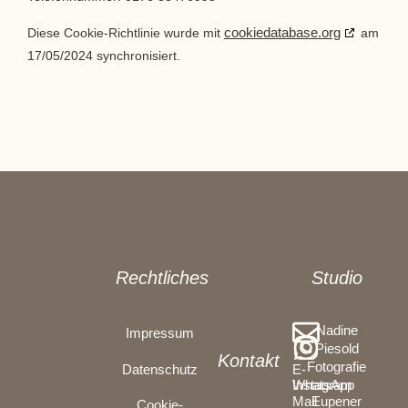
cookiedatabase.org
Diese Cookie-Richtlinie wurde mit
am
17/05/2024 synchronisiert.
Rechtliches
Studio
Nadine
Impressum
Piesold
Kontakt
Fotografie
Datenschutz
E-
Instagram
WhatsApp
Eupener
Mail
Cookie-